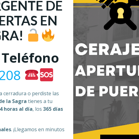
RGENTE DE
ERTAS EN
GRA!
 Teléfono
 208
a cerradura o perdiste las
de la Sagra
tienes a tu
4 horas al día
, los
365 días
nales
. ¡Llegamos en minutos