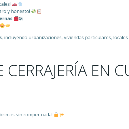
cales!
aro y honesto!
dernas
🛠
s
, incluyendo urbanizaciones, viviendas particulares, local
 CERRAJERÍA EN C
a abrimos sin romper nada!