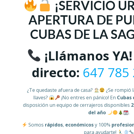
¡SERVICIO U
APERTURA DE PU
CUBAS DE LA SA
¡Llámanos YA!
directo:
647 785
¿Te quedaste afuera de casa?
¿Se rompió l
llaves?
¡No entres en pánico! En
Cubas 
disposición un equipo de cerrajeros disponibles
2
del año
.
Somos
rápidos
,
económicos
y 100%
profesio
para ayudarte!