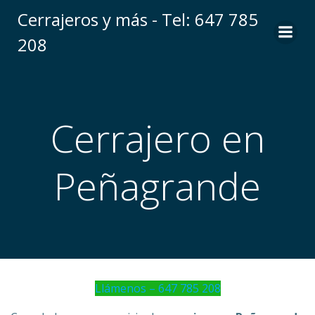
Saltar
Cerrajeros y más - Tel: 647 785
al
208
contenido
Cerrajero en
Peñagrande
Llámenos – 647 785 208