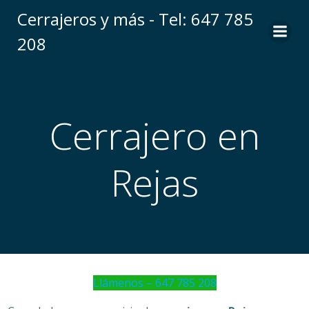
Saltar
Cerrajeros y más - Tel: 647 785
al
208
contenido
Cerrajero en
Rejas
Llámenos – 647 785 208