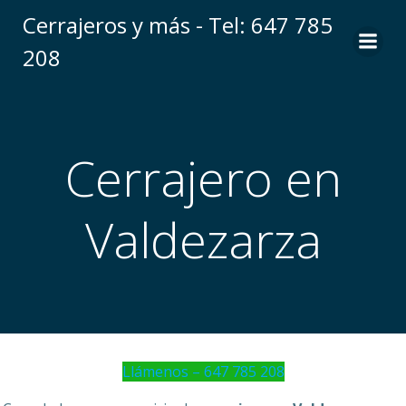
Saltar
Cerrajeros y más - Tel: 647 785
al
208
contenido
Cerrajero en
Valdezarza
Llámenos – 647 785 208