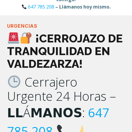
647 785 208
– Llámanos hoy mismo.
URGENCIAS
¡CERROJAZO DE
TRANQUILIDAD EN
VALDEZARZA!
Cerrajero
Urgente 24 Horas –
𝗟𝗟Á𝗠𝗔𝗡𝗢𝗦:
647
785 208