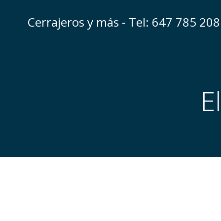
Saltar
al
Cerrajeros y más - Tel: 647 785 208
contenido
E