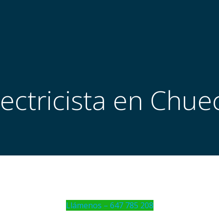
lectricista en Chue
Llámenos – 647 785 208