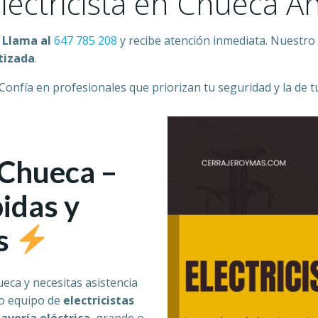
lectricista en Chueca A
.
Llama al
647 785 208
y recibe atención inmediata. Nuestro
tizada
.
 Confía en profesionales que priorizan tu seguridad y la de t
 Chueca –
idas y
s
eca y necesitas asistencia
o equipo de
electricistas
r
avería eléctrica
, grande o