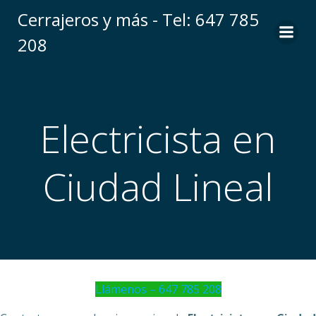
Saltar
Cerrajeros y más - Tel: 647 785
al
208
contenido
Electricista en
Ciudad Lineal
Llámenos – 647 785 208