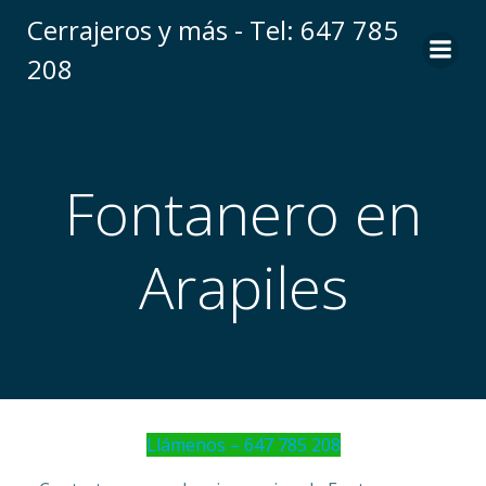
Saltar
Cerrajeros y más - Tel: 647 785
al
208
contenido
Fontanero en
Arapiles
Llámenos – 647 785 208