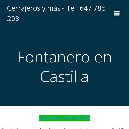
Saltar
Cerrajeros y más - Tel: 647 785
al
208
contenido
Fontanero en
Castilla
Llámenos – 647 785 208