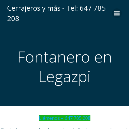
Saltar
Cerrajeros y más - Tel: 647 785
al
208
contenido
Fontanero en
Legazpi
Llámenos – 647 785 208