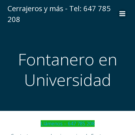
Saltar
Cerrajeros y más - Tel: 647 785
al
208
contenido
Fontanero en
Universidad
Llámenos – 647 785 208