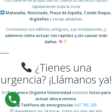
Con base en el propio barrio, nuestros técnicos cubren
rápidamente toda la zona:
Malasaña, Noviciado, Plaza de España, Conde Duque,
Argüelles
y zonas aledañas.
Conocemos los edificios antiguos, sus instalaciones, y
sabemos cómo actuar con rapidez y sin causar más
daños
.
¿Tienes una
urgencia? ¡Llámanos ya!
En
Fontanero Urgente Universidad
estamos
listos para
actuar ahora mismo
.
Teléfono de emergencias:
647 785 208
Atendemos las 24 horas, todos los días del año