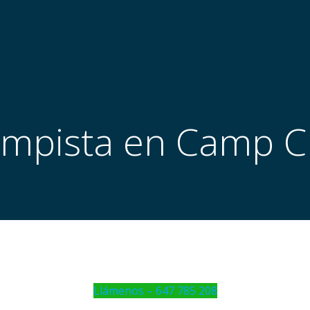
mpista en Camp C
Llámenos – 647 785 208