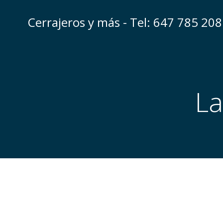
Saltar
al
Cerrajeros y más - Tel: 647 785 208
contenido
La