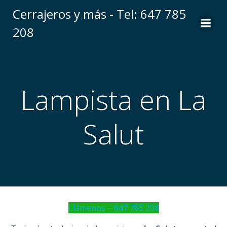
Saltar
Cerrajeros y más - Tel: 647 785
al
208
contenido
Lampista en La
Salut
Llámenos – 647 785 208