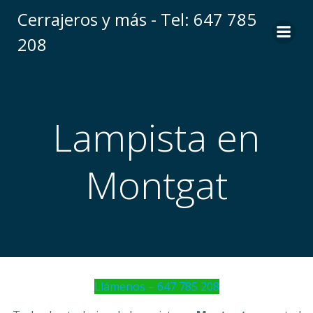
Saltar
Cerrajeros y más - Tel: 647 785
al
208
contenido
Lampista en
Montgat
Llámenos – 647 785 208