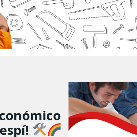
Económico
espí!