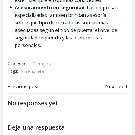
Asesoramiento en seguridad
: Las empresas
especializadas también brindan asesoría
sobre qué tipo de cerraduras son las más
adecuadas según el tipo de puerta, el nivel de
seguridad requerido y las preferencias
personales.
Categories:
Cerrajero
Tags:
Sin etiqueta
Navegación
Navegación
Previous post
Next post
por
por
No responses yet
las
las
Deja una respuesta
entradas
entradas