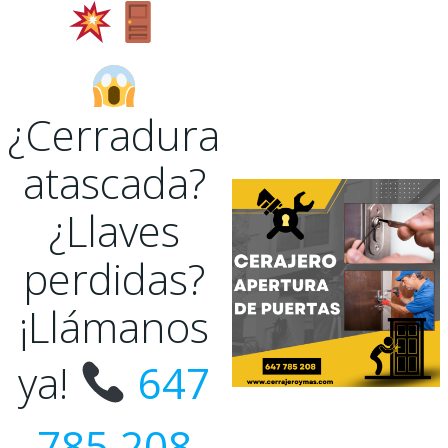
¿Cerradura
atascada?
¿Llaves
perdidas?
¡Llámanos
ya!
647
785 208