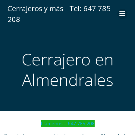
Saltar
Cerrajeros y más - Tel: 647 785
al
208
contenido
Cerrajero en
Almendrales
Llámenos – 647 785 208