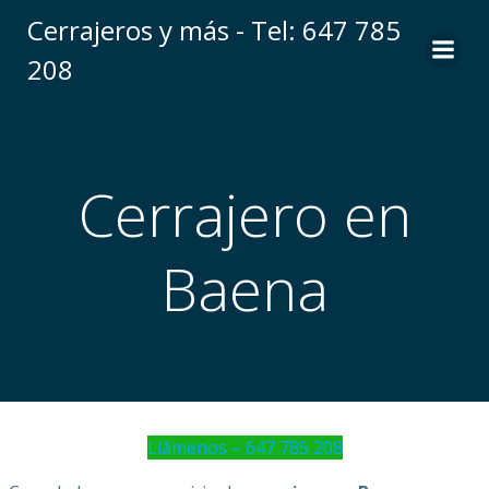
Saltar
Cerrajeros y más - Tel: 647 785
al
208
contenido
Cerrajero en
Baena
Llámenos – 647 785 208