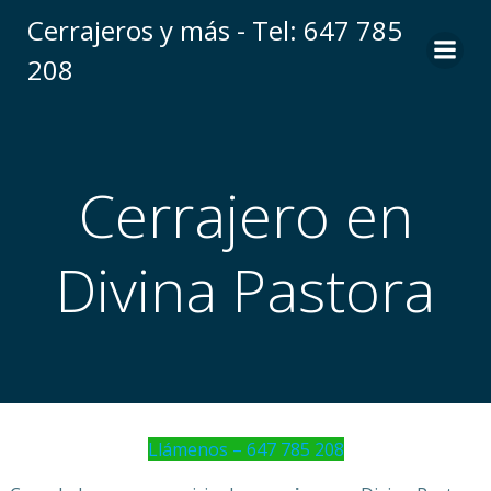
Saltar
Cerrajeros y más - Tel: 647 785
al
208
contenido
Cerrajero en
Divina Pastora
Llámenos – 647 785 208